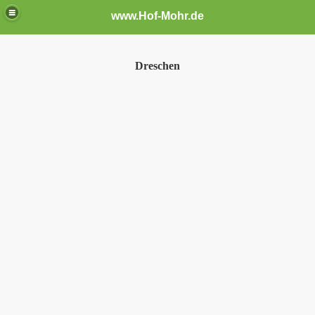
www.Hof-Mohr.de
Dreschen
n