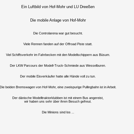
Ein Luftbild von Hof-Mohr und LU Dreeßen
Die mobile Anlage von Hof-Mohr
Die Controlarena war gut besucht.
Viele Rennen fanden auf der Offroad Piste statt.
Viel Schiffsverkehr im Fahrbecken mit den Modellschippern aus Büsum.
Der LKW Parcours der Modell-Truck-Schmiede aus Wesselburen.
Der mobile Eisverkäufer hatte alle Hände voll zu tun.
Die beiden Bremswagen von Hof-Mohr, eine zweispurige Pullingbahn ist in Arbeit.
Der dänische Modelltraktorklubben ist mit einem Bus angereist,
wir haben uns sehr über ihren Besuch gefreut.
Die Minions sind los ...